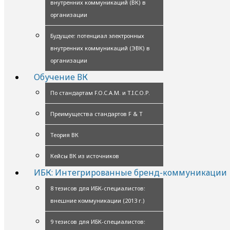
внутренних коммуникаций (ВК) в
организации
Будущее: потенциал электронных
внутренних коммуникаций (ЭВК) в
организации
Обучение ВК
По стандартам F.O.C.A.M. и T.I.C.O.P.
Преимущества стандартов F & T
Теория ВК
Кейсы ВК из источников
ИБК: Интегрированные бренд-коммуникации
8 тезисов для ИБК-специалистов:
внешние коммуникации (2013 г.)
9 тезисов для ИБК-специалистов: