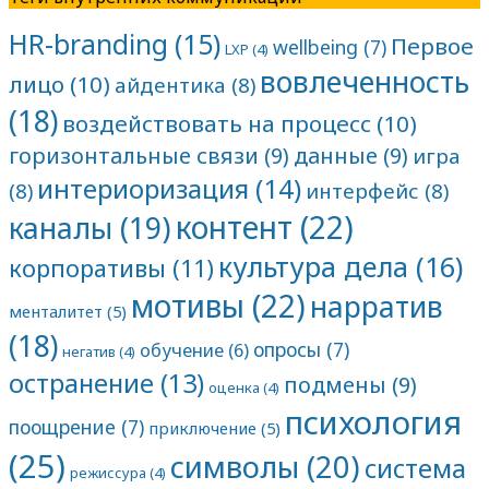
HR-branding
(15)
Первое
wellbeing
(7)
LXP
(4)
вовлеченность
лицо
(10)
айдентика
(8)
(18)
воздействовать на процесс
(10)
горизонтальные связи
(9)
данные
(9)
игра
интериоризация
(14)
(8)
интерфейс
(8)
контент
(22)
каналы
(19)
культура дела
(16)
корпоративы
(11)
мотивы
(22)
нарратив
менталитет
(5)
(18)
опросы
(7)
обучение
(6)
негатив
(4)
остранение
(13)
подмены
(9)
оценка
(4)
психология
поощрение
(7)
приключение
(5)
(25)
символы
(20)
система
режиссура
(4)