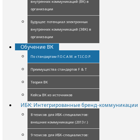
внутренних коммуникаций (ВК) в
организации
Будущее: потенциал электронных
внутренних коммуникаций (ЭВК) в
организации
Обучение ВК
По стандартам F.O.C.A.M. и T.I.C.O.P.
Преимущества стандартов F & T
Теория ВК
Кейсы ВК из источников
ИБК: Интегрированные бренд-коммуникации
8 тезисов для ИБК-специалистов:
внешние коммуникации (2013 г.)
9 тезисов для ИБК-специалистов: