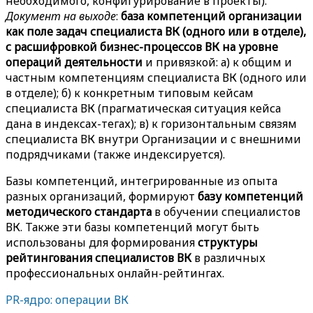
необходимого, конфигурирование в проекты).
Документ на выходе
:
база компетенций
организации
как поле задач специалиста ВК (одного или в отделе),
с расшифровкой бизнес-процессов ВК на уровне
операций деятельности
и привязкой: а) к общим и
частным компетенциям специалиста ВК (одного или
в отделе); б) к конкретным типовым кейсам
специалиста ВК (прагматическая ситуация кейса
дана в индексах-тегах); в) к горизонтальным связям
специалиста ВК внутри Организации и с внешними
подрядчиками (также индексируется).
Базы компетенций, интегрированные из опыта
разных организаций, формируют
базу компетенций
методического стандарта
в обучении специалистов
ВК. Также эти базы компетенций могут быть
использованы для формирования
структуры
рейтингования специалистов ВК
в различных
профессиональных онлайн-рейтингах.
PR-ядро: операции ВК