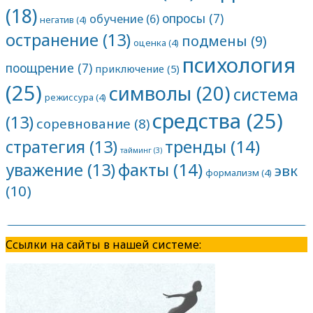
(18)
опросы
(7)
обучение
(6)
негатив
(4)
остранение
(13)
подмены
(9)
оценка
(4)
психология
поощрение
(7)
приключение
(5)
(25)
символы
(20)
система
режиссура
(4)
средства
(25)
(13)
соревнование
(8)
тренды
(14)
стратегия
(13)
тайминг
(3)
факты
(14)
уважение
(13)
эвк
формализм
(4)
(10)
Ссылки на сайты в нашей системе: