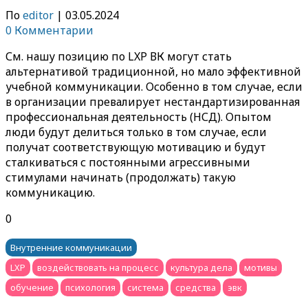
По
editor
|
03.05.2024
0 Комментарии
См. нашу позицию по LXP ВК могут стать
альтернативой традиционной, но мало эффективной
учебной коммуникации. Особенно в том случае, если
в организации превалирует нестандартизированная
профессиональная деятельность (НСД). Опытом
люди будут делиться только в том случае, если
получат соответствующую мотивацию и будут
сталкиваться с постоянными агрессивными
стимулами начинать (продолжать) такую
коммуникацию.
0
Внутренние коммуникации
LXP
воздействовать на процесс
культура дела
мотивы
обучение
психология
система
средства
эвк