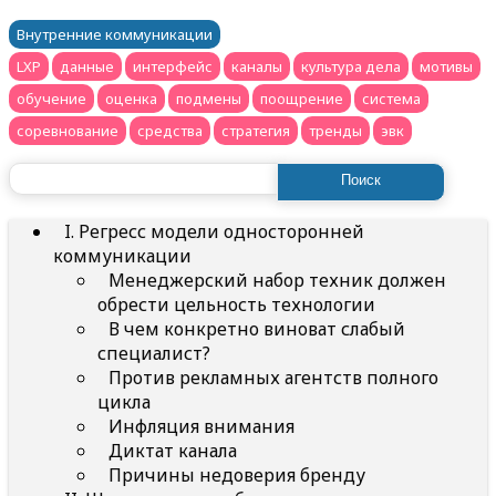
Внутренние коммуникации
LXP
данные
интерфейс
каналы
культура дела
мотивы
обучение
оценка
подмены
поощрение
система
соревнование
средства
стратегия
тренды
эвк
Найти:
I. Регресс модели односторонней
коммуникации
Менеджерский набор техник должен
обрести цельность технологии
В чем конкретно виноват слабый
специалист?
Против рекламных агентств полного
цикла
Инфляция внимания
Диктат канала
Причины недоверия бренду