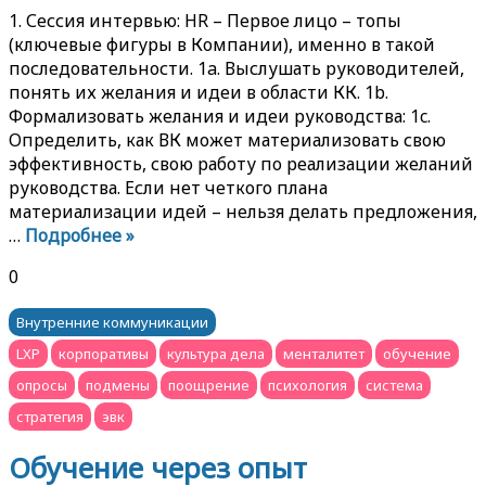
1. Сессия интервью: HR – Первое лицо – топы
(ключевые фигуры в Компании), именно в такой
последовательности. 1a. Выслушать руководителей,
понять их желания и идеи в области КК. 1b.
Формализовать желания и идеи руководства: 1c.
Определить, как ВК может материализовать свою
эффективность, свою работу по реализации желаний
руководства. Если нет четкого плана
материализации идей – нельзя делать предложения,
…
Подробнее »
0
Внутренние коммуникации
LXP
корпоративы
культура дела
менталитет
обучение
опросы
подмены
поощрение
психология
система
стратегия
эвк
Обучение через опыт