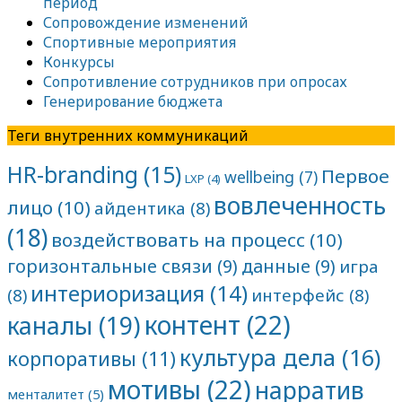
период
Сопровождение изменений
Спортивные мероприятия
Конкурсы
Сопротивление сотрудников при опросах
Генерирование бюджета
Теги внутренних коммуникаций
HR-branding
(15)
Первое
wellbeing
(7)
LXP
(4)
вовлеченность
лицо
(10)
айдентика
(8)
(18)
воздействовать на процесс
(10)
горизонтальные связи
(9)
данные
(9)
игра
интериоризация
(14)
(8)
интерфейс
(8)
контент
(22)
каналы
(19)
культура дела
(16)
корпоративы
(11)
мотивы
(22)
нарратив
менталитет
(5)