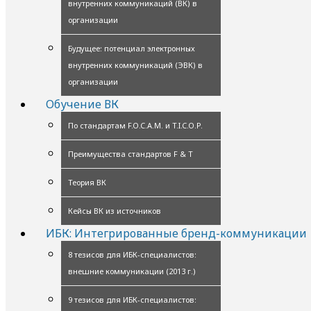
внутренних коммуникаций (ВК) в
организации
Будущее: потенциал электронных
внутренних коммуникаций (ЭВК) в
организации
Обучение ВК
По стандартам F.O.C.A.M. и T.I.C.O.P.
Преимущества стандартов F & T
Теория ВК
Кейсы ВК из источников
ИБК: Интегрированные бренд-коммуникации
8 тезисов для ИБК-специалистов:
внешние коммуникации (2013 г.)
9 тезисов для ИБК-специалистов: