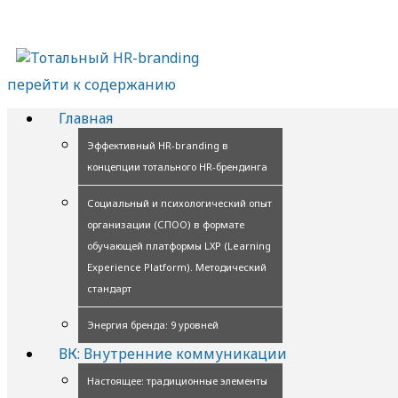
перейти к содержанию
Главная
Эффективный HR-branding в
концепции тотального HR-брендинга
Социальный и психологический опыт
организации (СПОО) в формате
обучающей платформы LXP (Learning
Experience Platform). Методический
стандарт
Энергия бренда: 9 уровней
ВК: Внутренние коммуникации
Настоящее: традиционные элементы