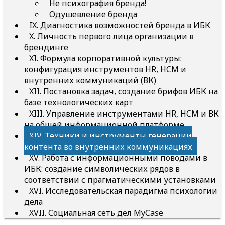
Не психография бренда!
Одушевление бренда
IX. Диагностика возможностей бренда в ИБК
X. Личность первого лица организации в
брендинге
XI. Формула корпоративной культуры:
конфигурация инструментов HR, HCM и
внутренних коммуникаций (ВК)
XII. Постановка задач, создание брифов ИБК на
базе технологических карт
XIII. Управление инструментами HR, HCM и ВК
на общей информационной платформе
XIV. Техники и инструменты генерации
контента во внутренних коммуникациях
XV. Работа с информационными поводами в
ИБК: создание символических рядов в
соответствии с прагматическими установками
XVI. Исследовательская парадигма психологии
дела
XVII. Социальная сеть дел MyCase