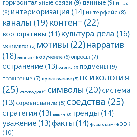
горизонтальные связи
(9)
данные
(9)
игра
интериоризация
(14)
(8)
интерфейс
(8)
контент
(22)
каналы
(19)
культура дела
(16)
корпоративы
(11)
мотивы
(22)
нарратив
менталитет
(5)
(18)
опросы
(7)
обучение
(6)
негатив
(4)
остранение
(13)
подмены
(9)
оценка
(4)
психология
поощрение
(7)
приключение
(5)
(25)
символы
(20)
система
режиссура
(4)
средства
(25)
(13)
соревнование
(8)
тренды
(14)
стратегия
(13)
тайминг
(3)
факты
(14)
уважение
(13)
эвк
формализм
(4)
(10)