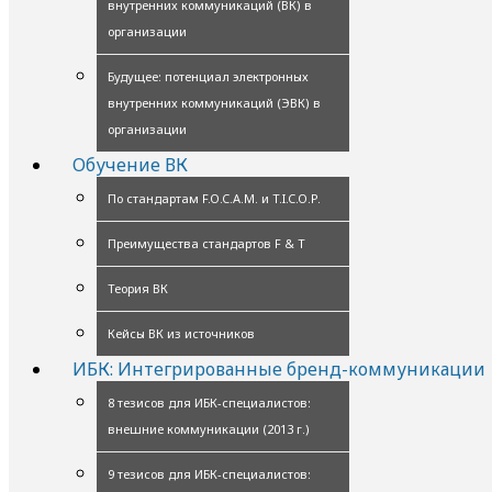
внутренних коммуникаций (ВК) в
организации
Будущее: потенциал электронных
внутренних коммуникаций (ЭВК) в
организации
Обучение ВК
По стандартам F.O.C.A.M. и T.I.C.O.P.
Преимущества стандартов F & T
Теория ВК
Кейсы ВК из источников
ИБК: Интегрированные бренд-коммуникации
8 тезисов для ИБК-специалистов:
внешние коммуникации (2013 г.)
9 тезисов для ИБК-специалистов: