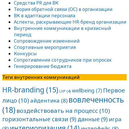
Средства PR для ВК
Теория обратной связи (ОС) в организации
ВК в адаптации персонала
Аспекты, раскрывающие HR-бренд организации
Внутренние коммуникации в кризисный
период
Сопровождение изменений
Спортивные мероприятия
Конкурсы
Сопротивление сотрудников при опросах
Генерирование бюджета
Теги внутренних коммуникаций
HR-branding
(15)
Первое
wellbeing
(7)
LXP
(4)
вовлеченность
лицо
(10)
айдентика
(8)
(18)
воздействовать на процесс
(10)
горизонтальные связи
(9)
данные
(9)
игра
интериоризация
(14)
(8)
интерфейс
(8)