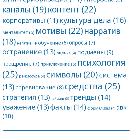
контент
(22)
каналы
(19)
культура дела
(16)
корпоративы
(11)
мотивы
(22)
нарратив
менталитет
(5)
(18)
опросы
(7)
обучение
(6)
негатив
(4)
остранение
(13)
подмены
(9)
оценка
(4)
психология
поощрение
(7)
приключение
(5)
(25)
символы
(20)
система
режиссура
(4)
средства
(25)
(13)
соревнование
(8)
тренды
(14)
стратегия
(13)
тайминг
(3)
факты
(14)
уважение
(13)
эвк
формализм
(4)
(10)