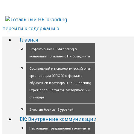
перейти к содержанию
Главная
Эффективный HR-branding в
концепции тотального HR-брендинга
Социальный и психологический опыт
организации (СПОО) в формате
обучающей платформы LXP (Learning
Experience Platform). Методический
стандарт
Энергия бренда: 9 уровней
ВК: Внутренние коммуникации
Настоящее: традиционные элементы