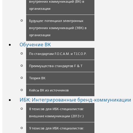
внутренних коммуникаций (ВК) в
организации
Будущее: потенциал электронных
внутренних коммуникаций (ЭВК) в
организации
Обучение ВК
По стандартам F.O.C.A.M. и T.I.C.O.P.
Преимущества стандартов F & T
Теория ВК
Кейсы ВК из источников
ИБК: Интегрированные бренд-коммуникации
8 тезисов для ИБК-специалистов:
внешние коммуникации (2013 г.)
9 тезисов для ИБК-специалистов: