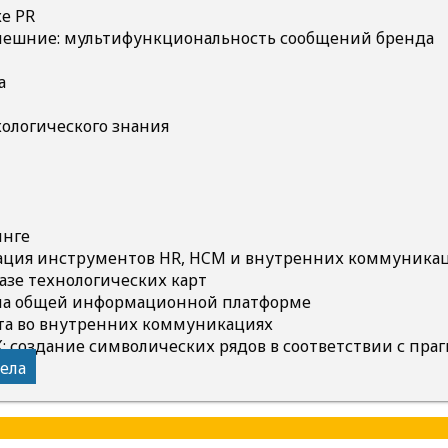
е PR
внешние: мультифункциональность сообщений бренда
а
ихологического знания
инге
рация инструментов HR, HCM и внутренних коммуникац
базе технологических карт
К на общей информационной платформе
нта во внутренних коммуникациях
: создание символических рядов в соответствии с пр
ела