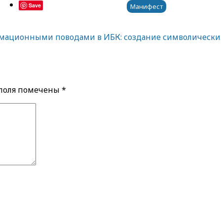
Save
Манифест
ормационными поводами в ИБК: создание символически
 поля помечены
*