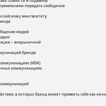
ако: слабости и подмены
стремлением передать сообщение
российскому менталитету
ренда
 общение людей
щадки
ации – внерыночной
муникаций бренда
коммуникациях (ИБК)
очных коммуникациях
д-коммуникаций
ействия, в которых бренд может проявить себя как лич