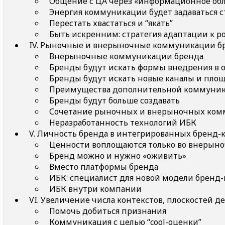
Общение с ЦА через «информационное обл
Энергия коммуникации будет задаваться 
Перестать хвастаться и “якать”
Быть искренним: стратегия адаптации к 
IV. Рыночные и внерыночные коммуникации б
Внерыночные коммуникации бренда
Бренды будут искать формы внедрения в
Бренды будут искать новые каналы и пло
Преимущества дополнительной коммуник
Бренды будут больше создавать
Сочетание рыночных и внерыночных ком
Неразработанность технологий ИБК
V. Личность бренда в интегрированных бренд-
Ценности воплощаются только во внерын
Бренд можно и нужно «оживить»
Вместо платформы бренда
ИБК: специалист для новой модели брен
ИБК внутри компании
VI. Увеличение числа контекстов, плоскостей д
Помочь добиться признания
Коммуникация с целью “cool-оценки”