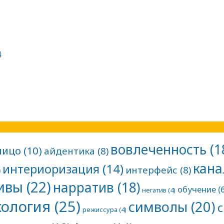
д
вовлеченность
(1
лицо
(10)
айдентика
(8)
кан
интериоризация
(14)
)
интерфейс
(8)
ивы
(22)
нарратив
(18)
обучение
(6
негатив
(4)
хология
(25)
символы
(20)
режиссура
(4)