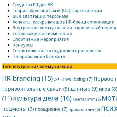
Средства PR для ВК
Теория обратной связи (ОС) в организации
ВК в адаптации персонала
Аспекты, раскрывающие HR-бренд организации
Внутренние коммуникации в кризисный перио
Сопровождение изменений
Спортивные мероприятия
Конкурсы
Сопротивление сотрудников при опросах
Генерирование бюджета
Теги внутренних коммуникаций
HR-branding
(15)
Первое 
wellbeing
(7)
LXP
(4)
горизонтальные связи
(9)
данные
(9)
игра
(8
мот
культура дела
(16)
(11)
менталитет
(5)
пси
подмены
(9)
поощрение
(7)
приключение
(5)