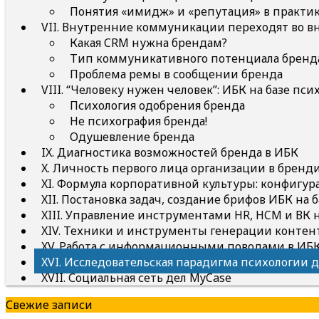
Понятия «имидж» и «репутация» в практик
VII. Внутренние коммуникации переходят во 
Какая CRM нужна брендам?
Тип коммуникативного потенциала бренд
Проблема ремы в сообщении бренда
VIII. “Человеку нужен человек”: ИБК на базе пс
Психология одобрения бренда
Не психография бренда!
Одушевление бренда
IX. Диагностика возможностей бренда в ИБК
X. Личность первого лица организации в бренд
XI. Формула корпоративной культуры: конфигу
XII. Постановка задач, создание брифов ИБК на 
XIII. Управление инструментами HR, HCM и В
XIV. Техники и инструменты генерации конте
XV. Работа с информационными поводами в ИБК
XVI. Исследовательская парадигма психологии д
XVII. Социальная сеть дел MyCase
Свежие записи