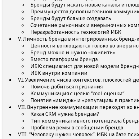
Бренды будут искать новые каналы и пло
Преимущества дополнительной коммуник
Бренды будут больше создавать
Сочетание рыночных и внерыночных ком
Неразработанность технологий ИБК
V. Личность бренда в интегрированных бренд-
Ценности воплощаются только во внерын
Бренд можно и нужно «оживить»
Вместо платформы бренда
ИБК: специалист для новой модели брен
ИБК внутри компании
VI. Увеличение числа контекстов, плоскостей д
Помочь добиться признания
Коммуникация с целью “cool-оценки”
Понятия «имидж» и «репутация» в практик
VII. Внутренние коммуникации переходят во 
Какая CRM нужна брендам?
Тип коммуникативного потенциала бренд
Проблема ремы в сообщении бренда
VIII. “Человеку нужен человек”: ИБК на базе пс