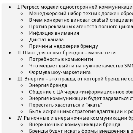
I. Регресс модели односторонней коммуникац
Менеджерский набор техник должен обрес
В чем конкретно виноват слабый специали
Против рекламных агентств полного цикла
Инфляция внимания
Диктат канала
Причины недоверия бренду
II. Шанс для новых брендов – малые сети
Потребность в комьюнити
Что мешает выйти на нужное качество SM
Формула шоу-маркетинга
III. Энергия – это правда, от которой бренд не о
Энергия бренда
Общение с ЦА через «информационное обл
Энергия коммуникации будет задаваться 
Перестать хвастаться и “якать”
Быть искренним: стратегия адаптации к 
IV. Рыночные и внерыночные коммуникации б
Внерыночные коммуникации бренда
Бренды будут искать формы внедрения в