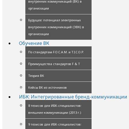
внутренних коммуникаций (ВК) в
организации
Будущее: потенциал электронных
внутренних коммуникаций (ЭВК) в
организации
Обучение ВК
По стандартам F.O.C.A.M. и T.I.C.O.P.
Преимущества стандартов F & T
Теория ВК
Кейсы ВК из источников
ИБК: Интегрированные бренд-коммуникации
8 тезисов для ИБК-специалистов:
внешние коммуникации (2013 г.)
9 тезисов для ИБК-специалистов: