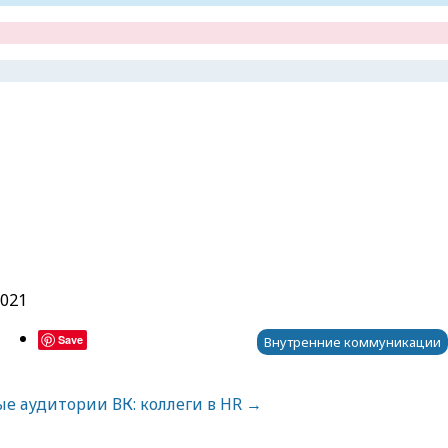
2021
Save
Внутренние коммуникации
е аудитории ВК: коллеги в HR
→