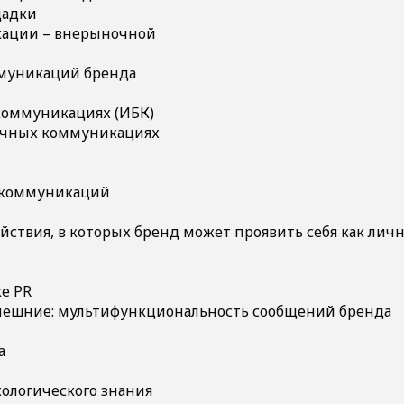
щадки
ации – внерыночной
муникаций бренда
коммуникациях (ИБК)
очных коммуникациях
д-коммуникаций
ействия, в которых бренд может проявить себя как лич
е PR
внешние: мультифункциональность сообщений бренда
а
ихологического знания