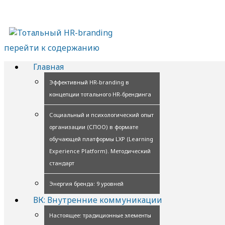
перейти к содержанию
Главная
Эффективный HR-branding в
концепции тотального HR-брендинга
Социальный и психологический опыт
организации (СПОО) в формате
обучающей платформы LXP (Learning
Experience Platform). Методический
стандарт
Энергия бренда: 9 уровней
ВК: Внутренние коммуникации
Настоящее: традиционные элементы