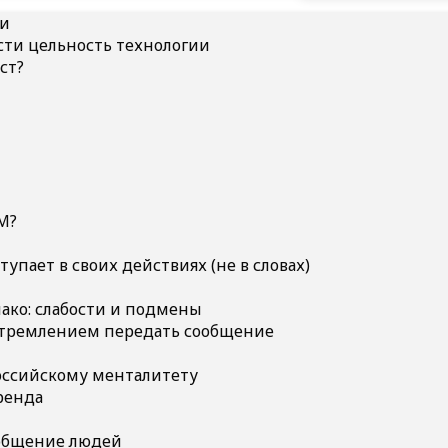
ии
ти цельность технологии
ст?
M?
ступает в своих действиях (не в словах)
ако: слабости и подмены
стремлением передать сообщение
российскому менталитету
ренда
 общение людей