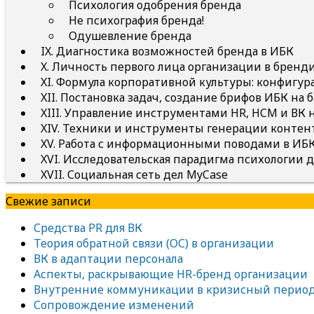
Психология одобрения бренда
Не психография бренда!
Одушевление бренда
IX. Диагностика возможностей бренда в ИБК
X. Личность первого лица организации в бренд
XI. Формула корпоративной культуры: конфигу
XII. Постановка задач, создание брифов ИБК на 
XIII. Управление инструментами HR, HCM и В
XIV. Техники и инструменты генерации конте
XV. Работа с информационными поводами в ИБК
XVI. Исследовательская парадигма психологии д
XVII. Социальная сеть дел MyCase
Свежие записи
Средства PR для ВК
Теория обратной связи (ОС) в организации
ВК в адаптации персонала
Аспекты, раскрывающие HR-бренд организации
Внутренние коммуникации в кризисный перио
Сопровождение изменений