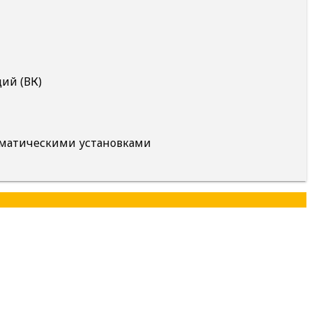
ий (ВК)
агматическими установками