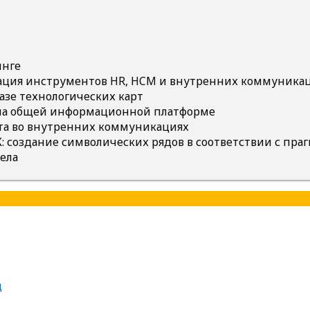
инге
рация инструментов HR, HCM и внутренних коммуникац
базе технологических карт
К на общей информационной платформе
нта во внутренних коммуникациях
: создание символических рядов в соответствии с пр
ела
д