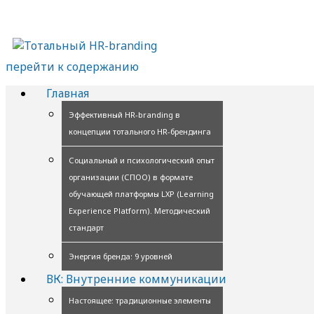
перейти к содержанию
Главная
Эффективный HR-branding в
концепции тотального HR-брендинга
Социальный и психологический опыт
организации (СПОО) в формате
обучающей платформы LXP (Learning
Experience Platform). Методический
стандарт
Энергия бренда: 9 уровней
ВК: Внутренние коммуникации
Настоящее: традиционные элементы