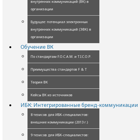
внутренних коммуникаций (ВК) в
организации
Будущее: потенциал электронных
внутренних коммуникаций (ЭВК) в
организации
Обучение ВК
По стандартам F.O.C.A.M. и T.I.C.O.P.
Преимущества стандартов F & T
Теория ВК
Кейсы ВК из источников
ИБК: Интегрированные бренд-коммуникации
8 тезисов для ИБК-специалистов:
внешние коммуникации (2013 г.)
9 тезисов для ИБК-специалистов: