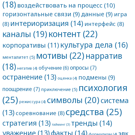
(18)
воздействовать на процесс
(10)
горизонтальные связи
(9)
данные
(9)
игра
интериоризация
(14)
(8)
интерфейс
(8)
контент
(22)
каналы
(19)
культура дела
(16)
корпоративы
(11)
мотивы
(22)
нарратив
менталитет
(5)
(18)
опросы
(7)
обучение
(6)
негатив
(4)
остранение
(13)
подмены
(9)
оценка
(4)
психология
поощрение
(7)
приключение
(5)
(25)
символы
(20)
система
режиссура
(4)
средства
(25)
(13)
соревнование
(8)
тренды
(14)
стратегия
(13)
тайминг
(3)
факты
(14)
уважение
(13)
эвк
формализм
(4)