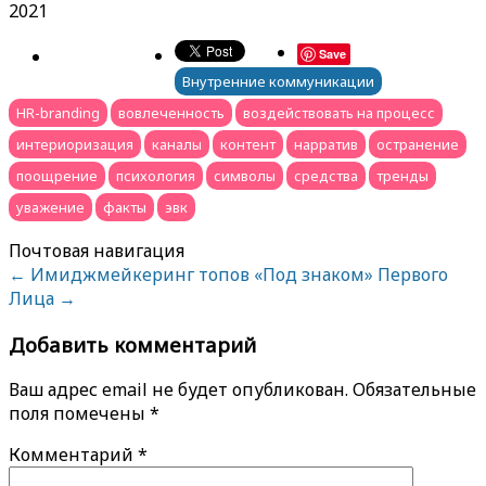
2021
Save
Внутренние коммуникации
HR-branding
вовлеченность
воздействовать на процесс
интериоризация
каналы
контент
нарратив
остранение
поощрение
психология
символы
средства
тренды
уважение
факты
эвк
Почтовая навигация
←
Имиджмейкеринг топов
«Под знаком» Первого
Лица
→
Добавить комментарий
Ваш адрес email не будет опубликован.
Обязательные
поля помечены
*
Комментарий
*