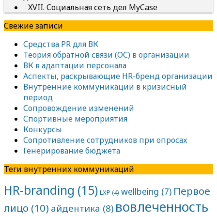
XVII. Социальная сеть дел MyCase
Свежие записи
Средства PR для ВК
Теория обратной связи (ОС) в организации
ВК в адаптации персонала
Аспекты, раскрывающие HR-бренд организации
Внутренние коммуникации в кризисный
период
Сопровождение изменений
Спортивные мероприятия
Конкурсы
Сопротивление сотрудников при опросах
Генерирование бюджета
Теги внутренних коммуникаций
HR-branding
(15)
Первое
wellbeing
(7)
LXP
(4)
вовлеченность
лицо
(10)
айдентика
(8)