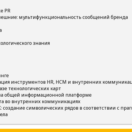
е PR
внешние: мультифункциональность сообщений бренда
а
ихологического знания
инге
рация инструментов HR, HCM и внутренних коммуникац
базе технологических карт
К на общей информационной платформе
нта во внутренних коммуникациях
: создание символических рядов в соответствии с пр
ела