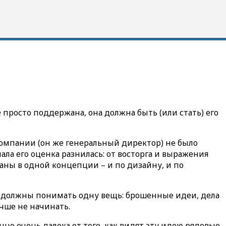
просто поддержана, она должна быть (или стать) его
компании (он же генеральный директор) не было
а его оценка разнилась: от восторга и выражения
аны в одной концепции – и по дизайну, и по
и, должны понимать одну вещь: брошенные идеи, дела
чше не начинать.
но очень далека от того, как видят эту идею рядовые