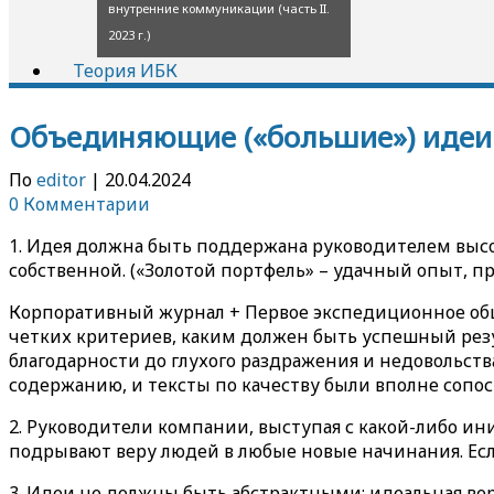
внутренние коммуникации (часть II.
2023 г.)
Теория ИБК
Объединяющие («большие») идеи
По
editor
|
20.04.2024
0 Комментарии
1. Идея должна быть поддержана руководителем высок
собственной. («Золотой портфель» – удачный опыт, п
Корпоративный журнал + Первое экспедиционное обще
четких критериев, каким должен быть успешный резул
благодарности до глухого раздражения и недовольств
содержанию, и тексты по качеству были вполне сопо
2. Руководители компании, выступая с какой-либо и
подрывают веру людей в любые новые начинания. Есл
3. Идеи не должны быть абстрактными: идеальная верс