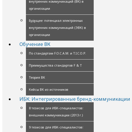
внутренних коммуникаций (ВК) в
организации
Будущее: потенциал электронных
внутренних коммуникаций (ЭВК) в
организации
Обучение ВК
По стандартам F.O.C.A.M. и T.I.C.O.P.
Преимущества стандартов F & T
Теория ВК
Кейсы ВК из источников
ИБК: Интегрированные бренд-коммуникации
8 тезисов для ИБК-специалистов:
внешние коммуникации (2013 г.)
9 тезисов для ИБК-специалистов: