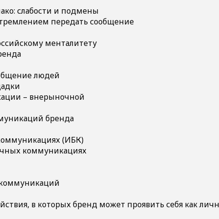
ако: слабости и подмены
стремлением передать сообщение
российскому менталитету
ренда
 общение людей
щадки
ации – внерыночной
муникаций бренда
коммуникациях (ИБК)
очных коммуникациях
д-коммуникаций
ействия, в которых бренд может проявить себя как лич