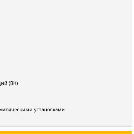
ий (ВК)
агматическими установками