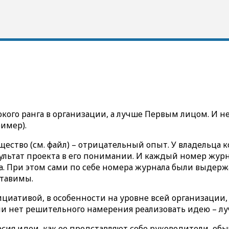
ого ранга в организации, а лучше Первым лицом. И не 
ример).
ство (см. файл) – отрицательный опыт. У владельца 
ьтат проекта в его понимании. И каждый номер журнал
а. При этом сами по себе номера журнала были выдерж
ставимы.
нициативой, в особенности на уровне всей организаци
и нет решительного намерения реализовать идею – лу
ия идеи, как ее представляют себе руководители, обыч