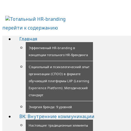
перейти к содержанию
Главная
Эффективный HR-branding в
концепции тотального HR-брендинга
Социальный и психологический опыт
организации (СПОО) в формате
обучающей платформы LXP (Learning
Experience Platform). Методический
стандарт
Энергия бренда: 9 уровней
ВК: Внутренние коммуникации
Настоящее: традиционные элементы