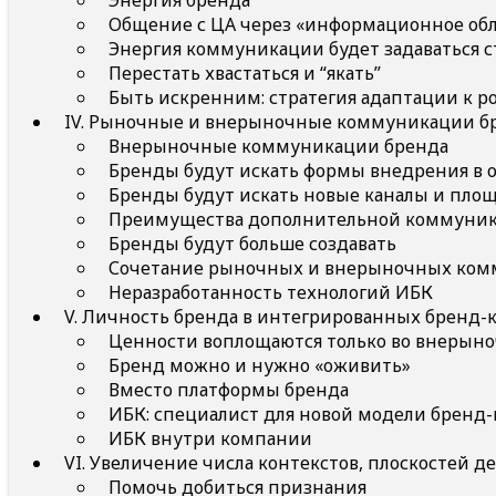
Энергия бренда
Общение с ЦА через «информационное обл
Энергия коммуникации будет задаваться 
Перестать хвастаться и “якать”
Быть искренним: стратегия адаптации к 
IV. Рыночные и внерыночные коммуникации б
Внерыночные коммуникации бренда
Бренды будут искать формы внедрения в
Бренды будут искать новые каналы и пло
Преимущества дополнительной коммуник
Бренды будут больше создавать
Сочетание рыночных и внерыночных ком
Неразработанность технологий ИБК
V. Личность бренда в интегрированных бренд-
Ценности воплощаются только во внерын
Бренд можно и нужно «оживить»
Вместо платформы бренда
ИБК: специалист для новой модели брен
ИБК внутри компании
VI. Увеличение числа контекстов, плоскостей д
Помочь добиться признания