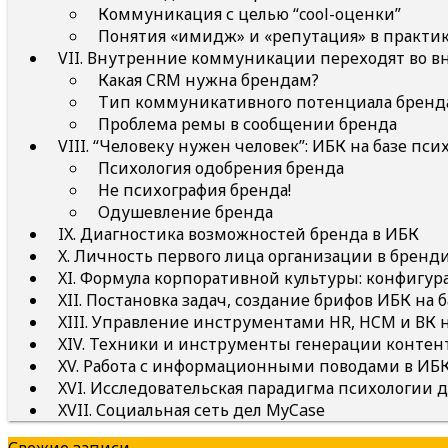
Коммуникация с целью “cool-оценки”
Понятия «имидж» и «репутация» в практик
VII. Внутренние коммуникации переходят во 
Какая CRM нужна брендам?
Тип коммуникативного потенциала бренд
Проблема ремы в сообщении бренда
VIII. “Человеку нужен человек”: ИБК на базе пс
Психология одобрения бренда
Не психография бренда!
Одушевление бренда
IX. Диагностика возможностей бренда в ИБК
X. Личность первого лица организации в бренд
XI. Формула корпоративной культуры: конфигу
XII. Постановка задач, создание брифов ИБК на 
XIII. Управление инструментами HR, HCM и В
XIV. Техники и инструменты генерации конте
XV. Работа с информационными поводами в ИБК
XVI. Исследовательская парадигма психологии д
XVII. Социальная сеть дел MyCase