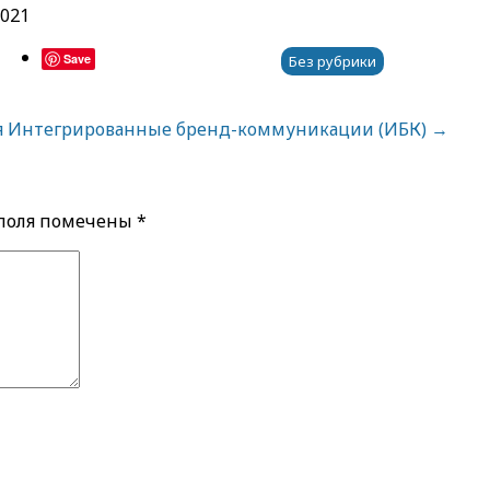
2021
Save
Без рубрики
я
Интегрированные бренд-коммуникации (ИБК)
→
 поля помечены
*