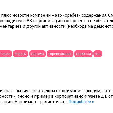
 плюс новости компании – это «хребет» содержания. С
ководителю ВК в организации совершенно не обязательн
мментариев и другой активности (необходима демонст
учение
опросы
система
соревнование
средства
эвк
ния на событиях, неотделим от внимания к людям, котор
ности»: анонс и пример в корпоративной газете 2. В 
кации. Например – радиоточка.…
Подробнее »