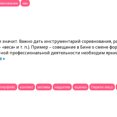
евнование
эвк
 не значит. Важно дать инструментарий соревнования,
еса» и т. п.). Пример – совещание в Бине о смене фор
енной профессиональной деятельности необходим ярки
е »
нтерфейс
контент
мотивы
нарратив
оценка
Первое лицо