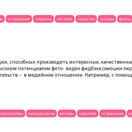
ив
остранение
символы
система
средства
тренды
факты
ции, способных производить интересные, качественны
соким потенциалом фото- видео фидбэка (эмоции люде
оятельств – в медийном отношении. Например, с помощ
корпоративы
культура дела
мотивы
нарратив
остранение
п