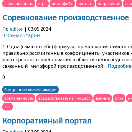
вовлеченность
игра
интерфейс
контент
остранение
сор
Соревнование производственное
По
editor
|
03.05.2024
0 Комментарии
1. Одна (сама по себе) формула соревнования ничего
правильно рассчитанные коэффициенты участников – «в
долгосрочного соревнования в области непосредств
связанный метафорой производственной…
Подробне
0
Внутренние коммуникации
вовлеченность
воздействовать на процесс
данные
игра
и
эвк
Корпоративный портал
По
editor
|
03.05.2024