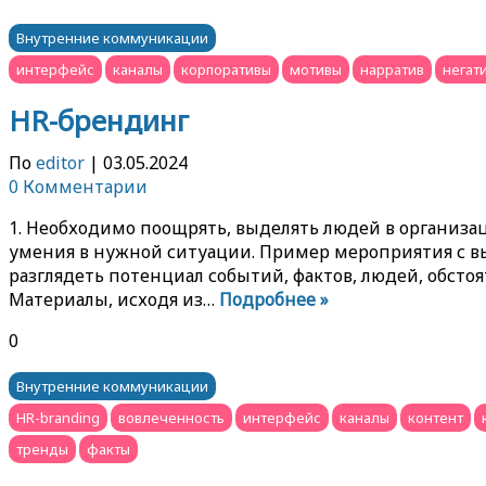
Внутренние коммуникации
интерфейс
каналы
корпоративы
мотивы
нарратив
негат
HR-брендинг
По
editor
|
03.05.2024
0 Комментарии
1. Необходимо поощрять, выделять людей в организа
умения в нужной ситуации. Пример мероприятия с вы
разглядеть потенциал событий, фактов, людей, обст
Материалы, исходя из…
Подробнее »
0
Внутренние коммуникации
HR-branding
вовлеченность
интерфейс
каналы
контент
тренды
факты