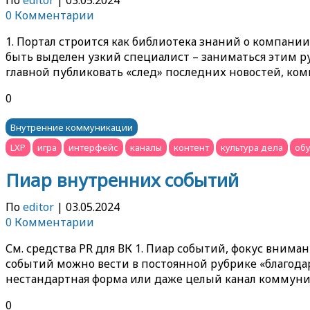
0 Комментарии
1. Портал строится как библиотека знаний о компании
быть выделен узкий специалист – заниматься этим ру
главной публиковать «след» последних новостей, ко
0
Внутренние коммуникации
LXP
игра
интерфейс
каналы
контент
культура дела
об
Пиар внутренних событий
По
editor
|
03.05.2024
0 Комментарии
См. средства PR для ВК 1. Пиар событий, фокус внима
событий можно вести в постоянной рубрике «благодар
нестандартная форма или даже целый канал коммуни
0