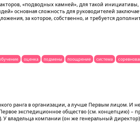
акторов, «подводных камней», для такой инициативы, к
идей» основная сложность для руководителей заключае
ожения, за которое, собственно, и требуется дополни
обучение
оценка
подмены
поощрение
система
соревнова
ого ранга в организации, а лучше Первым лицом. И не 
 Первое экспедиционное общество (см. концепцию) – п
). У владельца компании (он же генеральный директор