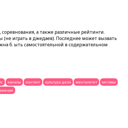
, соревнования, а также различные рейтинги.
ы (не играть в джедаев). Последнее может вызвать
жна б. ыть самостоятельной в содержательном
йс
каналы
контент
культура дела
менталитет
мотивы
ажение