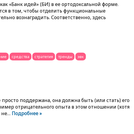
ак «Банк идей» (БИ) в ее ортодоксальной форме.
тся в том, чтобы отделить функциональные
тельно вознаградить. Соответственно, здесь
ние
средства
стратегия
тренды
эвк
просто поддержана, она должна быть (или стать) его
ример отрицательного опыта в этом отношении (хотя
) не…
Подробнее »