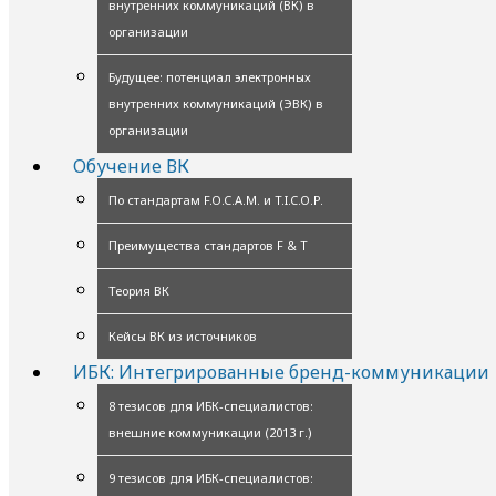
внутренних коммуникаций (ВК) в
организации
Будущее: потенциал электронных
внутренних коммуникаций (ЭВК) в
организации
Обучение ВК
По стандартам F.O.C.A.M. и T.I.C.O.P.
Преимущества стандартов F & T
Теория ВК
Кейсы ВК из источников
ИБК: Интегрированные бренд-коммуникации
8 тезисов для ИБК-специалистов:
внешние коммуникации (2013 г.)
9 тезисов для ИБК-специалистов: