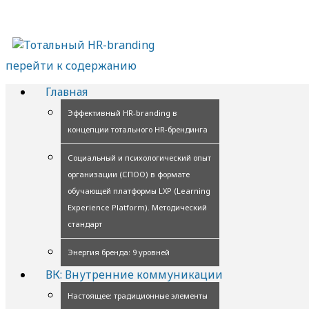
перейти к содержанию
Главная
Эффективный HR-branding в
концепции тотального HR-брендинга
Социальный и психологический опыт
организации (СПОО) в формате
обучающей платформы LXP (Learning
Experience Platform). Методический
стандарт
Энергия бренда: 9 уровней
ВК: Внутренние коммуникации
Настоящее: традиционные элементы