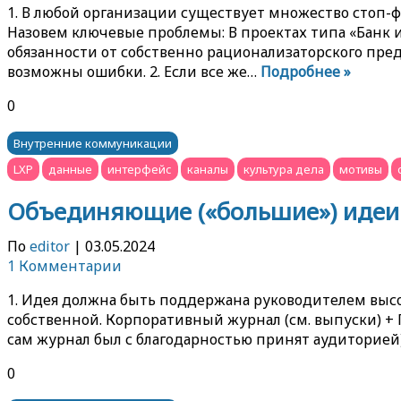
1. В любой организации существует множество стоп-ф
Назовем ключевые проблемы: В проектах типа «Банк 
обязанности от собственно рационализаторского предл
возможны ошибки. 2. Если все же…
Подробнее »
0
Внутренние коммуникации
LXP
данные
интерфейс
каналы
культура дела
мотивы
Объединяющие («большие») идеи
По
editor
|
03.05.2024
1 Комментарии
1. Идея должна быть поддержана руководителем высок
собственной. Корпоративный журнал (см. выпуски) +
сам журнал был с благодарностью принят аудиторией
0