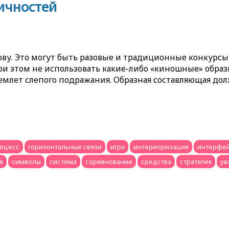
ичностей
ову. Это могут быть разовые и традиционные конкурсы
при этом не использовать какие-либо «киношные» образ
емлет слепого подражания. Образная составляющая дол
роцесс
горизонтальные связи
игра
интериоризация
интерфе
я
символы
система
соревнование
средства
стратегия
ув