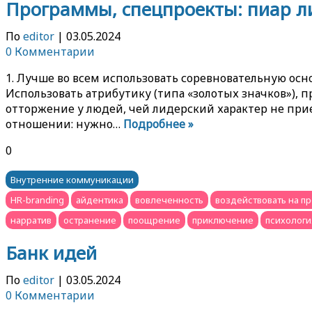
Программы, спецпроекты: пиар л
По
editor
|
03.05.2024
0 Комментарии
1. Лучше во всем использовать соревновательную осн
Использовать атрибутику (типа «золотых значков»), 
отторжение у людей, чей лидерский характер не при
отношении: нужно…
Подробнее »
0
Внутренние коммуникации
HR-branding
айдентика
вовлеченность
воздействовать на п
нарратив
остранение
поощрение
приключение
психологи
Банк идей
По
editor
|
03.05.2024
0 Комментарии