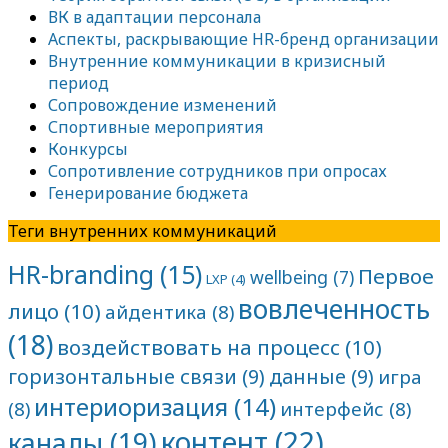
ВК в адаптации персонала
Аспекты, раскрывающие HR-бренд организации
Внутренние коммуникации в кризисный
период
Сопровождение изменений
Спортивные мероприятия
Конкурсы
Сопротивление сотрудников при опросах
Генерирование бюджета
Теги внутренних коммуникаций
HR-branding
(15)
Первое
wellbeing
(7)
LXP
(4)
вовлеченность
лицо
(10)
айдентика
(8)
(18)
воздействовать на процесс
(10)
горизонтальные связи
(9)
данные
(9)
игра
интериоризация
(14)
(8)
интерфейс
(8)
контент
(22)
каналы
(19)