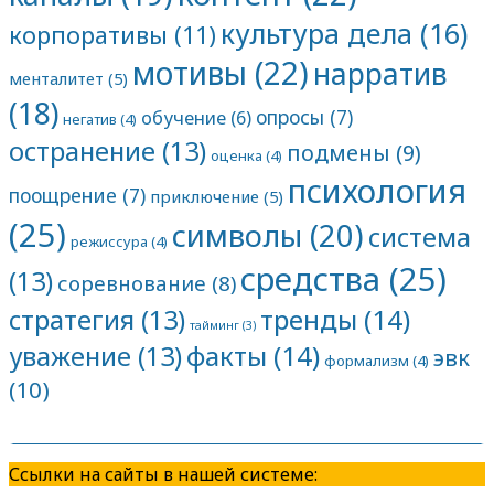
культура дела
(16)
корпоративы
(11)
мотивы
(22)
нарратив
менталитет
(5)
(18)
опросы
(7)
обучение
(6)
негатив
(4)
остранение
(13)
подмены
(9)
оценка
(4)
психология
поощрение
(7)
приключение
(5)
(25)
символы
(20)
система
режиссура
(4)
средства
(25)
(13)
соревнование
(8)
тренды
(14)
стратегия
(13)
тайминг
(3)
факты
(14)
уважение
(13)
эвк
формализм
(4)
(10)
Ссылки на сайты в нашей системе: