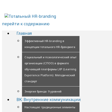
перейти к содержанию
Главная
Эффективный HR-branding в
концепции тотального HR-брендинга
Социальный и психологический опыт
организации (СПОО) в формате
обучающей платформы LXP (Learning
Experience Platform). Методический
стандарт
Энергия бренда: 9 уровней
ВК: Внутренние коммуникации
Настоящее: традиционные элементы