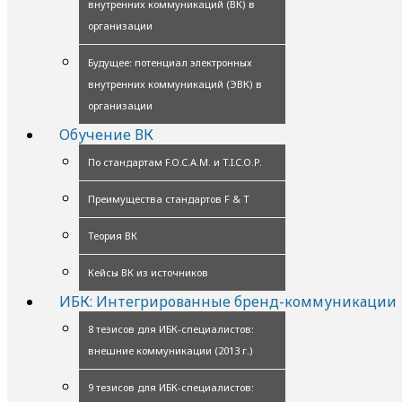
внутренних коммуникаций (ВК) в
организации
Будущее: потенциал электронных
внутренних коммуникаций (ЭВК) в
организации
Обучение ВК
По стандартам F.O.C.A.M. и T.I.C.O.P.
Преимущества стандартов F & T
Теория ВК
Кейсы ВК из источников
ИБК: Интегрированные бренд-коммуникации
8 тезисов для ИБК-специалистов:
внешние коммуникации (2013 г.)
9 тезисов для ИБК-специалистов: