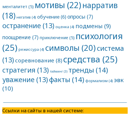
мотивы
(22)
нарратив
менталитет
(5)
(18)
опросы
(7)
обучение
(6)
негатив
(4)
остранение
(13)
подмены
(9)
оценка
(4)
психология
поощрение
(7)
приключение
(5)
(25)
символы
(20)
система
режиссура
(4)
средства
(25)
(13)
соревнование
(8)
тренды
(14)
стратегия
(13)
тайминг
(3)
факты
(14)
уважение
(13)
эвк
формализм
(4)
(10)
Ссылки на сайты в нашей системе: