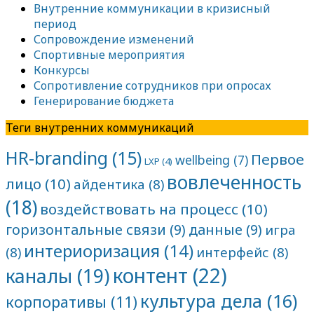
Внутренние коммуникации в кризисный
период
Сопровождение изменений
Спортивные мероприятия
Конкурсы
Сопротивление сотрудников при опросах
Генерирование бюджета
Теги внутренних коммуникаций
HR-branding
(15)
Первое
wellbeing
(7)
LXP
(4)
вовлеченность
лицо
(10)
айдентика
(8)
(18)
воздействовать на процесс
(10)
горизонтальные связи
(9)
данные
(9)
игра
интериоризация
(14)
(8)
интерфейс
(8)
контент
(22)
каналы
(19)
культура дела
(16)
корпоративы
(11)