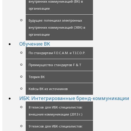
внутренних коммуникаций (ВК) в
организации
Будущее: потенциал электронных
внутренних коммуникаций (ЭВК) в
организации
Обучение ВК
По стандартам F.O.C.A.M. и T.I.C.O.P.
Преимущества стандартов F & T
Теория ВК
Кейсы ВК из источников
ИБК: Интегрированные бренд-коммуникации
8 тезисов для ИБК-специалистов:
внешние коммуникации (2013 г.)
9 тезисов для ИБК-специалистов: